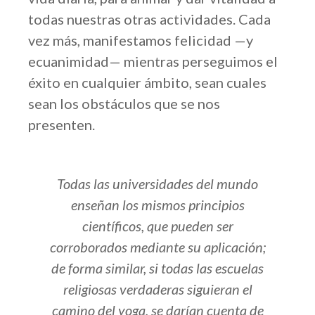
todas nuestras otras actividades. Cada
vez más, manifestamos felicidad —y
ecuanimidad— mientras perseguimos el
éxito en cualquier ámbito, sean cuales
sean los obstáculos que se nos
presenten.
ndo
He dado mi vida a este sendero de
SRF de nuestros grandes Gurús,
porque estas enseñanzas ofrecen al
ión;
mundo una metodología práctica
elas
mediante la cual todos los devotos
el
pueden saber, por medio de una
a de
experiencia tangible, que progresan