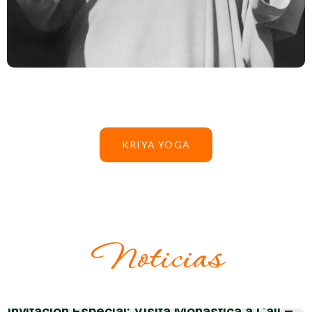
KRIYA YOGA
Noticias
Invitación Especial: Visita Monástica a Cali –