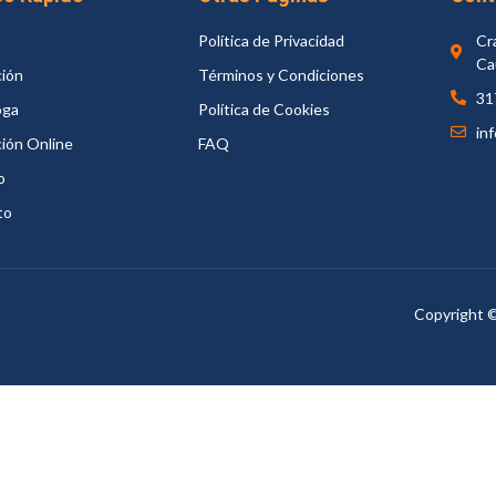
Política de Privacidad
Cr
Ca
ión
Términos y Condiciones
31
oga
Política de Cookies
in
ión Online
FAQ
o
to
Copyright ©